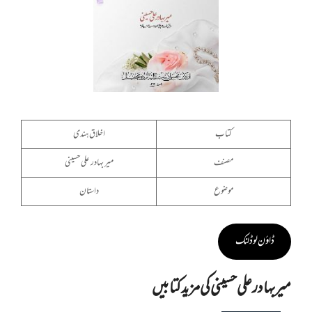
کتاب
اخلاق ہندی
مصنف
میر بہادر علی حسینی
موضوع
داستان
ڈاؤن لوڈ لنک
میر بہادر علی حسینی کی مزید کتابیں