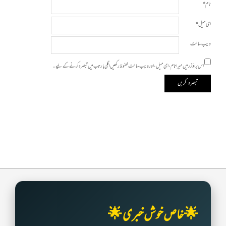
نام
*
ای میل
*
ویب‌ سائٹ
اس براؤزر میں میرا نام، ای میل، اور ویب سائٹ محفوظ رکھیں اگلی بار جب میں تبصرہ کرنے کےلیے۔
🌟 خاص خوش خبری 🌟