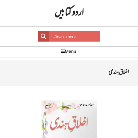
Ski
اردو کتابیں
t
conten
Primar
Menu
Navigatio
Men
اخلاق ہندی