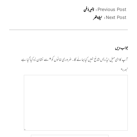
2021-
08-
Previous Post:
ذخیرۂ فن
30
Next Post:
نیلا پتھر
جواب دیں
آپ کا ای میل ایڈریس شائع نہیں کیا جائے گا۔
ضروری خانوں کو
*
سے نشان زد کیا گیا ہے
تبصرہ
*