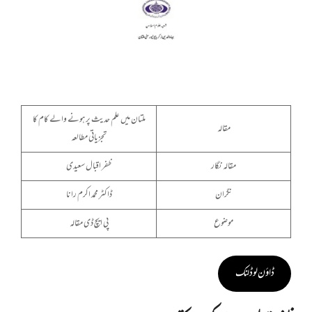
ملتان میں علم حدیث پر ہونے والے کام کا
مقالہ
تجزیاتی مطالعہ
مقالہ نگار
ظفر اقبال سعیدی
نگران
ڈاکٹر محمد اکرم رانا
موضوع
پی ایچ ڈی مقالہ
ڈاؤن لوڈ لنک