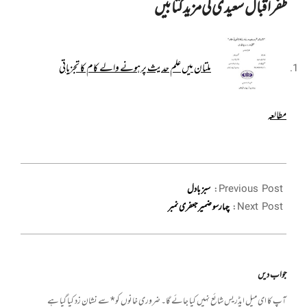
ظفر اقبال سعیدی کی مزید کتابیں
ملتان میں علم حدیث پر ہونے والے کام کا تجزیاتی
مطالعہ
2022-
01-
Previous Post:
سبز بادل
23
Next Post:
چہارسو ضمیر جعفری نمبر
جواب دیں
آپ کا ای میل ایڈریس شائع نہیں کیا جائے گا۔
ضروری خانوں کو
*
سے نشان زد کیا گیا ہے