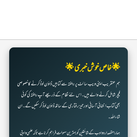
🌟 خاص خوش خبری 🌟
ہم عنقریب اپنی ویب سائٹ پر ریختہ سے کتابیں ڈاؤن لوڈ کرنے کا خصوصی
فیچر شامل کرنے والے ہیں۔ اس نئے نظام کے ذریعے آپ ریختہ کی کوئی
بھی کتاب انتہائی آسانی اور تیز رفتاری کے ساتھ ڈاؤن لوڈ کر سکیں گے۔ ان
شاءاللہ۔
ہمارا مقصد اردو ادب کے شائقین کو بہترین سہولت فراہم کرنا ہے تاکہ علمی و ادبی