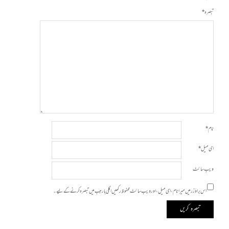
تبصرہ
*
نام
*
ای میل
*
ویب‌ سائٹ
اس براؤزر میں میرا نام، ای میل، اور ویب سائٹ محفوظ رکھیں اگلی بار جب میں تبصرہ کرنے کےلیے۔