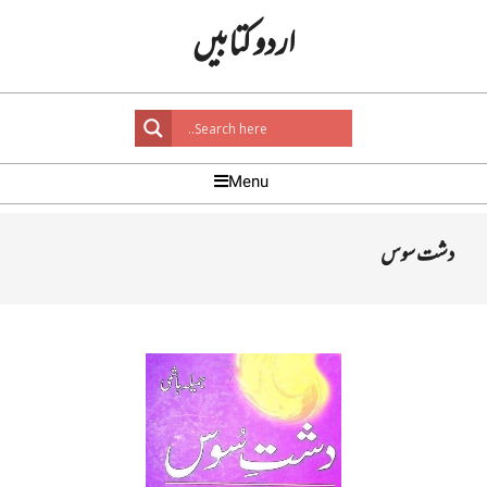
Ski
اردو کتابیں
t
conten
Primar
Menu
Navigatio
Men
دشت سوس