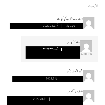
5 تبصرے
بہت خوب انتخاب کیا گیا ہے
محمد مجاھد اقبال
اگست 26, 2022
PERMALINK
REPLY
بہت شکریہ سر
اصغر چھینہ
اگست 26, 2022
AUTHOR
REPLY
PERMALINK
مجھے فیمنسٹ نہ کہو
عیشل افضل
مئی 21, 2023
PERMALINK
REPLY
السلام و علیکم سر
WAQAS QAS ALI
مئی 31, 2023
PERMALINK