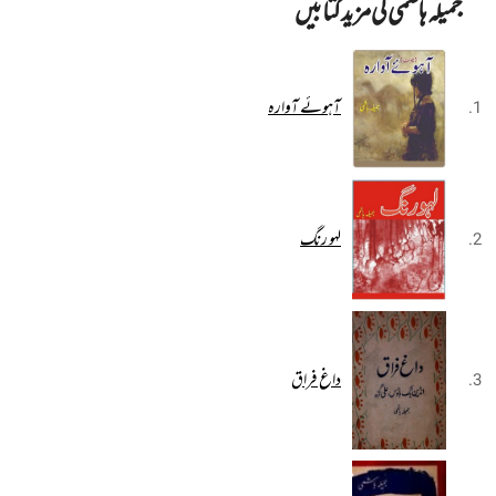
جمیلہ ہاشمی کی مزید کتابیں
آہوئے آوارہ
لہو رنگ
داغ فراق