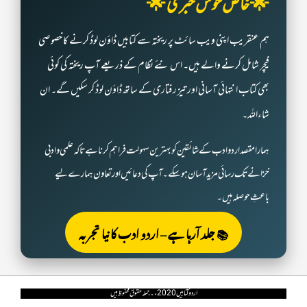
🌟 خاص خوش خبری 🌟
ہم عنقریب اپنی ویب سائٹ پر ریختہ سے کتابیں ڈاؤن لوڈ کرنے کا خصوصی
فیچر شامل کرنے والے ہیں۔ اس نئے نظام کے ذریعے آپ ریختہ کی کوئی
بھی کتاب انتہائی آسانی اور تیز رفتاری کے ساتھ ڈاؤن لوڈ کر سکیں گے۔ ان
شاءاللہ۔
ہمارا مقصد اردو ادب کے شائقین کو بہترین سہولت فراہم کرنا ہے تاکہ علمی و ادبی
خزانے تک رسائی مزید آسان ہو سکے۔ آپ کی دعائیں اور تعاون ہمارے لیے
باعثِ حوصلہ ہیں۔
📚 جلد آرہا ہے – اردو ادب کا نیا تجربہ
اردو کتابیں 2020ء۔ جملہ حقوق محفوظ ہیں