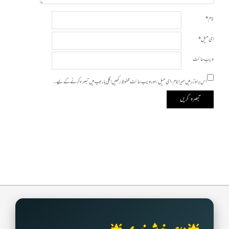
نام
*
ای میل
*
ویب‌ سائٹ
اس براؤزر میں میرا نام، ای میل، اور ویب سائٹ محفوظ رکھیں اگلی بار جب میں تبصرہ کرنے کےلیے۔