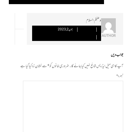
REPLY
وعلیکم السلام
اصغر چھینہ
جون 2, 2023
AUTHOR
REPLY
PERMALINK
جواب دیں
آپ کا ای میل ایڈریس شائع نہیں کیا جائے گا۔
ضروری خانوں کو
*
سے نشان زد کیا گیا ہے
تبصرہ
*