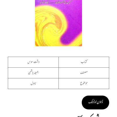
کتاب
دشت سوس
مصنف
جمیلہ ہاشمی
موضوع
ناول
ڈاؤن لوڈ لنک