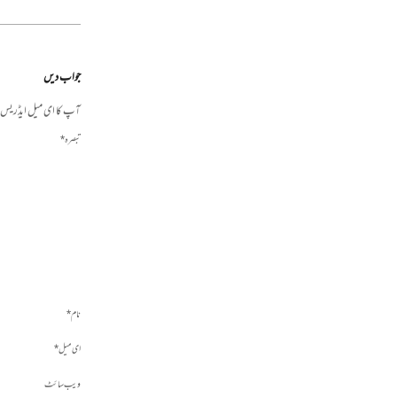
جواب دیں
آپ کا ای میل ایڈریس ش
تبصرہ
*
نام
*
ای میل
*
ویب‌ سائٹ