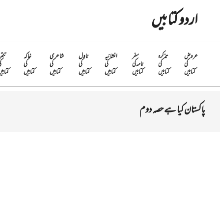
Ski
اردو کتابیں
t
conten
عروض
تذکرہ
سفر
انشائیہ
ناول
شاعری
خاکہ
تنقی
کی
کی
نامہ کی
کی
کی
کی
کی
ک
کتابیں
کتابیں
کتابیں
کتابیں
کتابیں
کتابیں
کتابیں
کتابی
پاکستان کیا ہے حصہ دوم