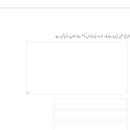
ائع نہیں کیا جائے گا۔
ضروری خانوں کو
*
سے نشان زد کیا گیا ہے