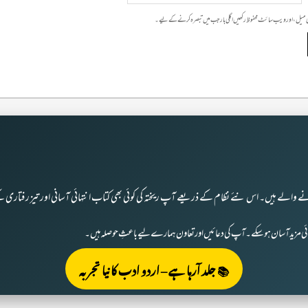
 ای میل، اور ویب سائٹ محفوظ رکھیں اگلی بار جب میں تبصرہ کرنے کےلیے۔
ے والے ہیں۔ اس نئے نظام کے ذریعے آپ ریختہ کی کوئی بھی کتاب انتہائی آسانی اور تیز رفتاری ک
ائی مزید آسان ہو سکے۔ آپ کی دعائیں اور تعاون ہمارے لیے باعثِ حوصلہ ہیں۔
📚 جلد آرہا ہے – اردو ادب کا نیا تجربہ