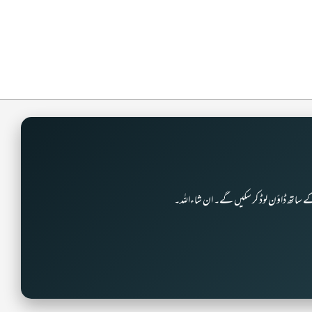
ے ساتھ ڈاؤن لوڈ کر سکیں گے۔ ان شاءاللہ۔