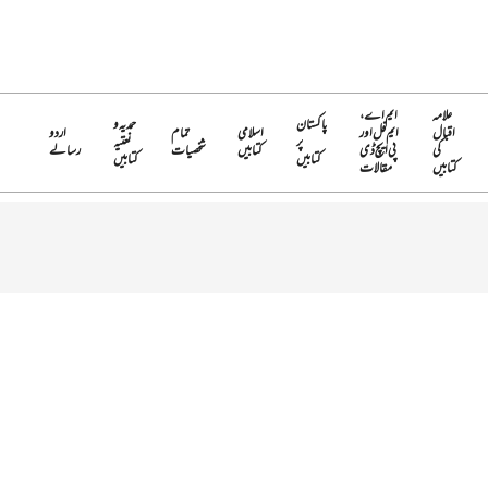
علامہ
ایم اے،
پاکستان
حمدیہ و
اقبال
ایم فل اور
اسلامی
تمام
اردو
پر
نعتیہ
کی
پی ایچ ڈی
کتابیں
شخصیات
رسالے
کتابیں
کتابیں
کتابیں
مقالات