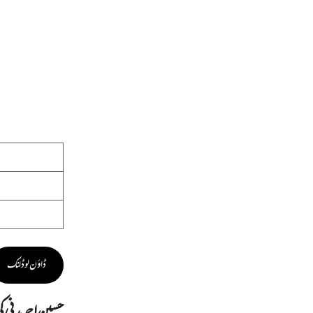
ڈاؤن لوڈ لنک
حسین احمد مدنی ک