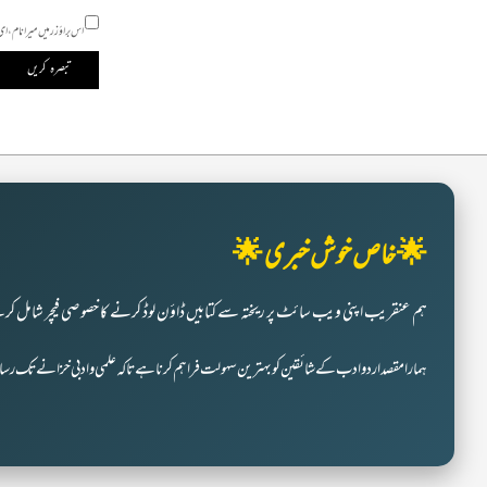
اس براؤزر میں میرا نام،
🌟 خاص خوش خبری 🌟
ہم عنقریب اپنی ویب سائٹ پر ریختہ سے کتابیں ڈاؤن لوڈ کرنے کا خصوصی فیچر شامل کرن
ہمارا مقصد اردو ادب کے شائقین کو بہترین سہولت فراہم کرنا ہے تاکہ علمی و ادبی خزانے تک رس