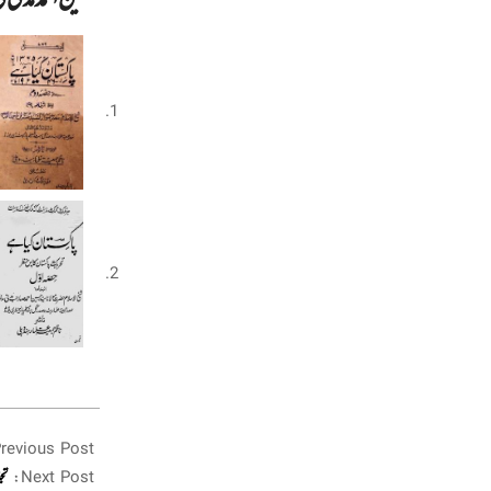
2022-
revious Post:
03-
03
Next Post:
تج