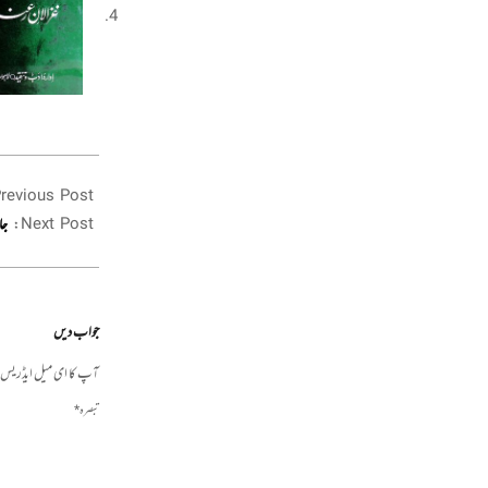
2020-
revious Post:
12-
19
Next Post:
جا
جواب دیں
آپ کا ای میل ایڈریس ش
تبصرہ
*