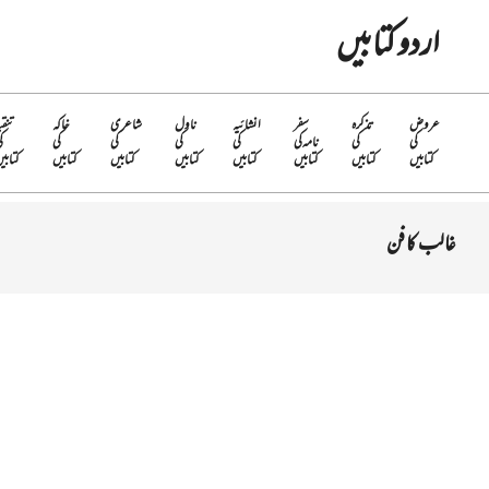
Ski
اردو کتابیں
t
conten
عروض
تذکرہ
سفر
انشائیہ
ناول
شاعری
خاکہ
تنقی
کی
کی
نامہ کی
کی
کی
کی
کی
ک
کتابیں
کتابیں
کتابیں
کتابیں
کتابیں
کتابیں
کتابیں
کتابی
غالب کا فن