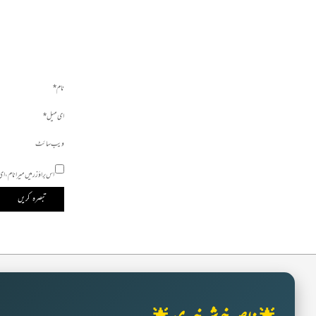
نام
*
ای میل
*
ویب‌ سائٹ
اس براؤزر میں میرا نام،