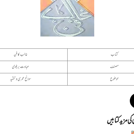
کتاب
غالب کا فن
مصنف
عبادت بریلوی
موضوع
سوانح عمری و تنقید
ی مزید کتابیں