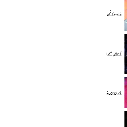
غالب کا فن
آہوان صحرا
یاران دیرینہ