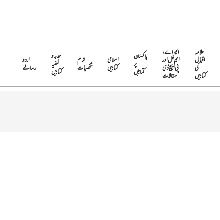
علامہ
ایم اے،
پاکستان
حمدیہ و
اقبال
ایم فل اور
اسلامی
تمام
اردو
پر
نعتیہ
کی
پی ایچ ڈی
کتابیں
شخصیات
رسالے
کتابیں
کتابیں
کتابیں
مقالات