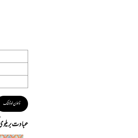
ڈاؤن لوڈ لنک
عبادت بریلوی ک