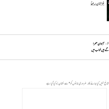
غزالان رعنا
P
آہوان صحرا
گے ہیں خواب میں
ائع نہیں کیا جائے گا۔
ضروری خانوں کو
*
سے نشان زد کیا گیا ہے