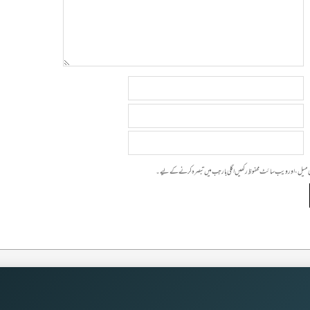
 ای میل، اور ویب سائٹ محفوظ رکھیں اگلی بار جب میں تبصرہ کرنے کےلیے۔