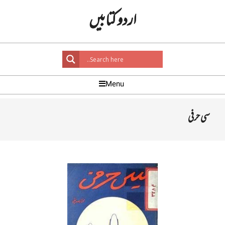
Ski
اردو کتابیں
t
conten
Primar
Menu
Navigatio
Men
سی حرفی