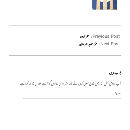
2021-
09-
Previous Post:
سحر اردو
23
Next Post:
نذر حمید احمد خان
جواب دیں
آپ کا ای میل ایڈریس شائع نہیں کیا جائے گا۔
ضروری خانوں کو
*
سے نشان زد کیا گیا ہے
تبصرہ
*