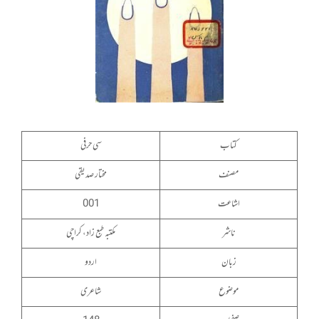
کتاب
سی حرفی
مصنف
مختار صدیقی
اشاعت
001
ناشر
مکتبہ طبع زاد، کراچی
زبان
اردو
موضوع
شاعری