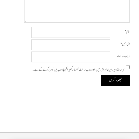
نام
*
ای میل
*
ویب‌ سائٹ
اس براؤزر میں میرا نام، ای میل، اور ویب سائٹ محفوظ رکھیں اگلی بار جب میں تبصرہ کرنے کےلیے۔