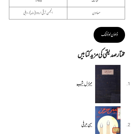
صفحات
148
معاون
انجمن ترقی اردو (ہند)، دہلی
ڈاؤن لوڈ لنک
مختار صدیقی کی مزید کتابیں
منزل شب
سی حرفی