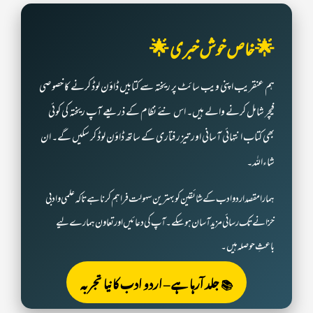
🌟 خاص خوش خبری 🌟
ہم عنقریب اپنی ویب سائٹ پر ریختہ سے کتابیں ڈاؤن لوڈ کرنے کا خصوصی
فیچر شامل کرنے والے ہیں۔ اس نئے نظام کے ذریعے آپ ریختہ کی کوئی
بھی کتاب انتہائی آسانی اور تیز رفتاری کے ساتھ ڈاؤن لوڈ کر سکیں گے۔ ان
شاءاللہ۔
ہمارا مقصد اردو ادب کے شائقین کو بہترین سہولت فراہم کرنا ہے تاکہ علمی و ادبی
خزانے تک رسائی مزید آسان ہو سکے۔ آپ کی دعائیں اور تعاون ہمارے لیے
باعثِ حوصلہ ہیں۔
📚 جلد آرہا ہے – اردو ادب کا نیا تجربہ