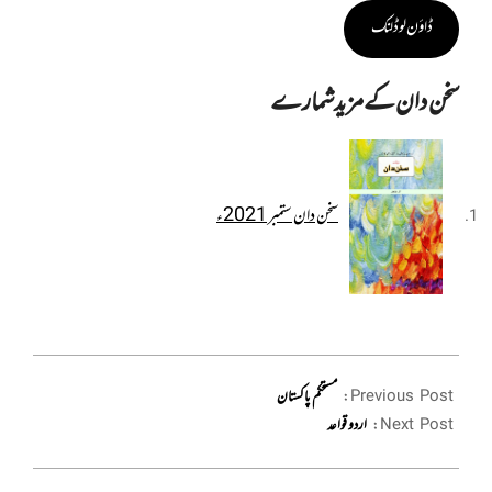
ڈاؤن لوڈ لنک
سخن دان کے مزید شمارے
سخن دان ستمبر 2021ء
2021-
09-
Previous Post:
مستحکم پاکستان
17
Next Post:
اردو قواعد