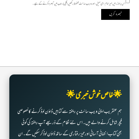
اس براؤزر میں میرا نام، ای میل، اور ویب سائٹ محفوظ رکھیں اگلی بار جب میں تبصرہ کرنے کےلیے۔
🌟 خاص خوش خبری 🌟
ہم عنقریب اپنی ویب سائٹ پر ریختہ سے کتابیں ڈاؤن لوڈ کرنے کا خصوصی
فیچر شامل کرنے والے ہیں۔ اس نئے نظام کے ذریعے آپ ریختہ کی کوئی
بھی کتاب انتہائی آسانی اور تیز رفتاری کے ساتھ ڈاؤن لوڈ کر سکیں گے۔ ان