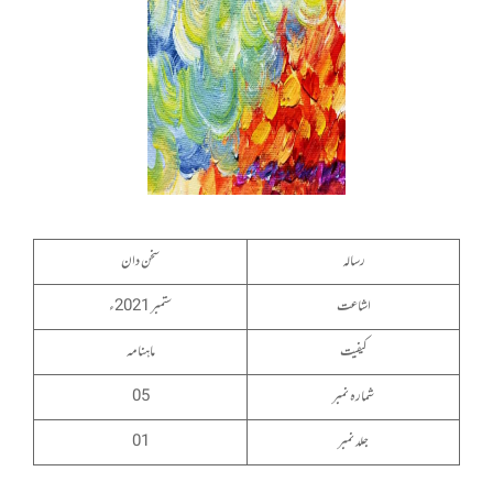
رسالہ
سخن دان
اشاعت
ستمبر 2021ء
کیفیت
ماہنامہ
شمارہ نمبر
05
جلد نمبر
01