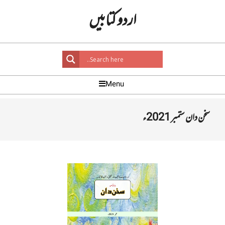
Ski
اردو کتابیں
t
conten
Primar
Menu
Navigatio
Men
سخن دان ستمبر 2021ء