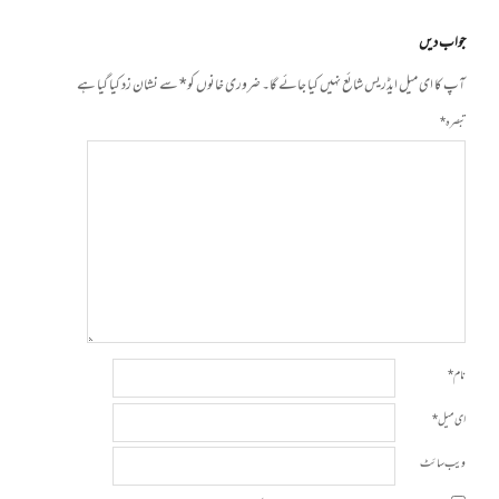
جواب دیں
آپ کا ای میل ایڈریس شائع نہیں کیا جائے گا۔
ضروری خانوں کو
*
سے نشان زد کیا گیا ہے
تبصرہ
*
نام
*
ای میل
*
ویب‌ سائٹ