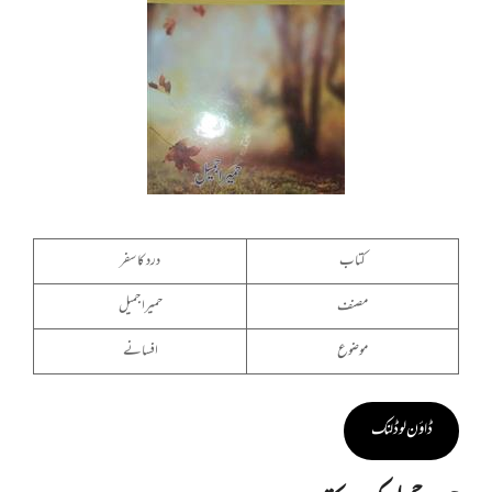
کتاب
درد کا سفر
مصنف
حمیرا جمیل
موضوع
افسانے
ڈاؤن لوڈ لنک