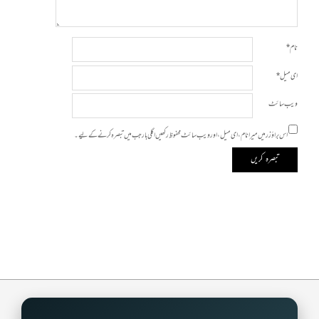
نام
*
ای میل
*
ویب‌ سائٹ
اس براؤزر میں میرا نام، ای میل، اور ویب سائٹ محفوظ رکھیں اگلی بار جب میں تبصرہ کرنے کےلیے۔