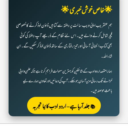
🌟 خاص خوش خبری 🌟
ہم عنقریب اپنی ویب سائٹ پر ریختہ سے کتابیں ڈاؤن لوڈ کرنے کا خصوصی
فیچر شامل کرنے والے ہیں۔ اس نئے نظام کے ذریعے آپ ریختہ کی کوئی
بھی کتاب انتہائی آسانی اور تیز رفتاری کے ساتھ ڈاؤن لوڈ کر سکیں گے۔ ان
شاءاللہ۔
ہمارا مقصد اردو ادب کے شائقین کو بہترین سہولت فراہم کرنا ہے تاکہ علمی و ادبی
خزانے تک رسائی مزید آسان ہو سکے۔ آپ کی دعائیں اور تعاون ہمارے لیے
باعثِ حوصلہ ہیں۔
📚 جلد آرہا ہے – اردو ادب کا نیا تجربہ