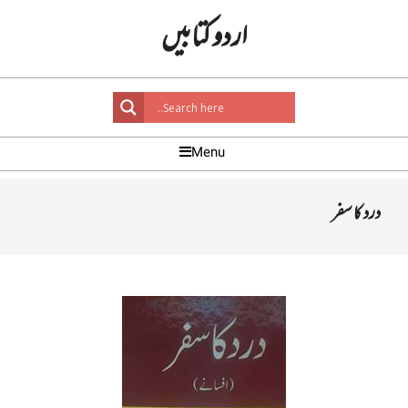
Ski
اردو کتابیں
t
conten
Primar
Menu
Navigatio
Men
درد کا سفر