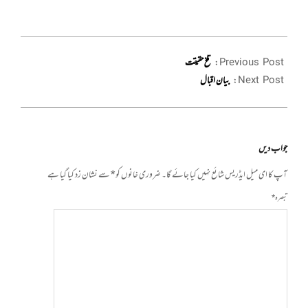
2022-
08-
Previous Post:
تلخ حقیقت
21
Next Post:
بیان اقبال
جواب دیں
آپ کا ای میل ایڈریس شائع نہیں کیا جائے گا۔
ضروری خانوں کو
*
سے نشان زد کیا گیا ہے
تبصرہ
*