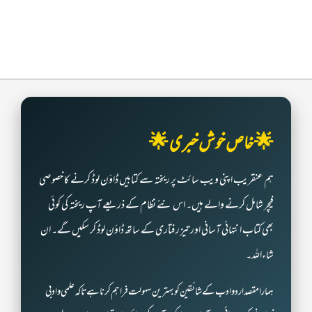
🌟 خاص خوش خبری 🌟
ہم عنقریب اپنی ویب سائٹ پر ریختہ سے کتابیں ڈاؤن لوڈ کرنے کا خصوصی
فیچر شامل کرنے والے ہیں۔ اس نئے نظام کے ذریعے آپ ریختہ کی کوئی
بھی کتاب انتہائی آسانی اور تیز رفتاری کے ساتھ ڈاؤن لوڈ کر سکیں گے۔ ان
شاءاللہ۔
ہمارا مقصد اردو ادب کے شائقین کو بہترین سہولت فراہم کرنا ہے تاکہ علمی و ادبی