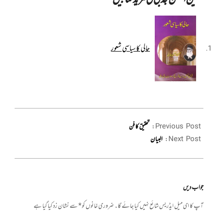
حالی کا سیاسی شعور
2021-
01-
Previous Post:
تحقیق کا فن
06
Next Post:
البیان
جواب دیں
آپ کا ای میل ایڈریس شائع نہیں کیا جائے گا۔
ضروری خانوں کو
*
سے نشان زد کیا گیا ہے