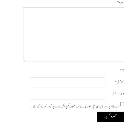
تبصرہ
*
نام
*
ای میل
*
ویب‌ سائٹ
اس براؤزر میں میرا نام، ای میل، اور ویب سائٹ محفوظ رکھیں اگلی بار جب میں تبصرہ کرنے کےلیے۔