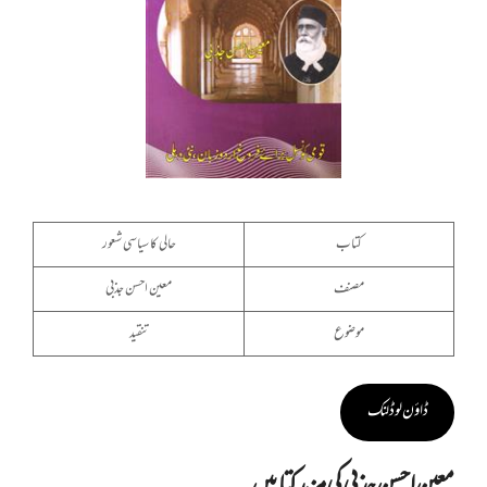
کتاب
حالی کا سیاسی شعور
مصنف
معین احسن جذبی
موضوع
تنقید
ڈاؤن لوڈ لنک
معین احسن جذبی کی مزید کتابیں